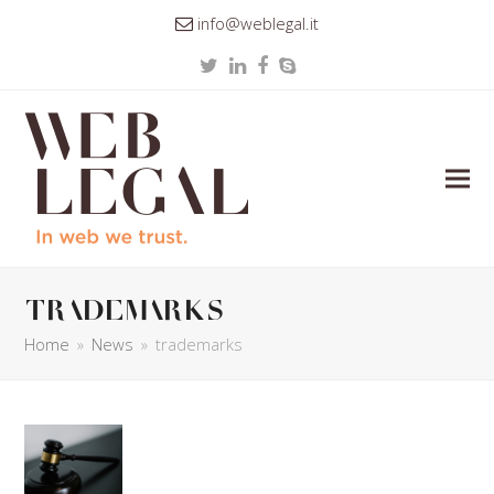
info@weblegal.it
Twitter
LinkedIn
Facebook
Skype
trademarks
Home
»
News
»
trademarks