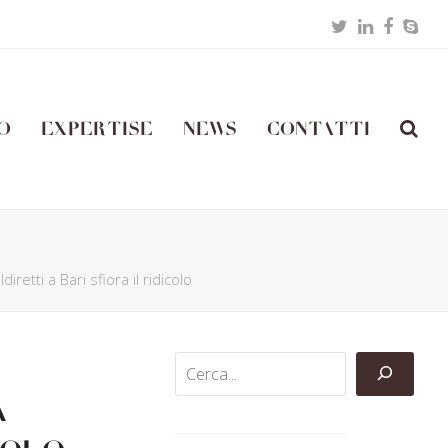
Twitter
LinkedIn
Facebo
Skyp
o
Expertise
News
Contatti
tti a Bari sfiora il ridicolo
a