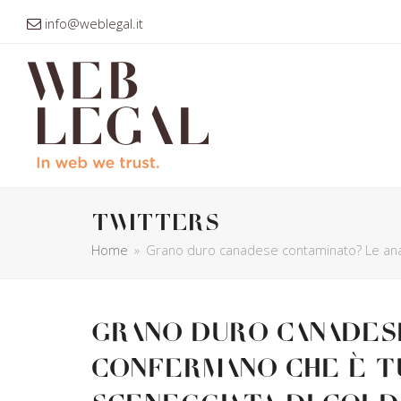
info@weblegal.it
twitters
Home
»
Grano duro canadese contaminato? Le analis
Grano duro canadese
confermano che è t