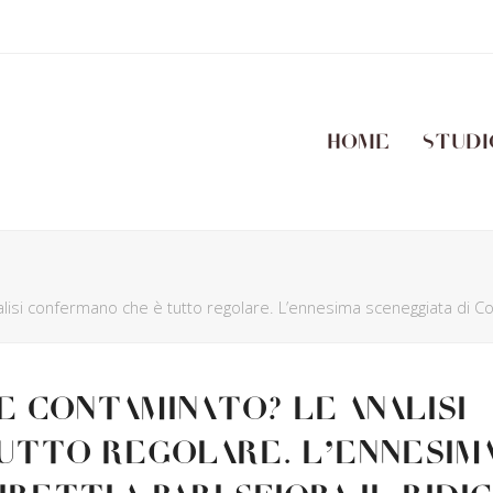
Home
Studi
i confermano che è tutto regolare. L’ennesima sceneggiata di Coldire
 contaminato? Le analisi
utto regolare. L’ennesim