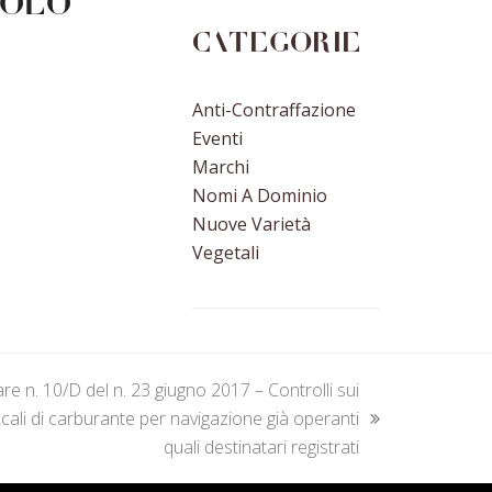
colo
Categorie
Anti-Contraffazione
Eventi
Marchi
Nomi A Dominio
Nuove Varietà
Vegetali
are n. 10/D del n. 23 giugno 2017 – Controlli sui
scali di carburante per navigazione già operanti
quali destinatari registrati