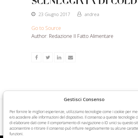
sceneggiata di Coldi
23 Giugno 2017
andrea
Go to Source
Author: Redazione Il Fatto Alimentare
Share
Share
Share
Share
on
on
on
via
Facebook
Twitter
LinkedIn
Email
Gestisci Consenso
Art. 5-bis della legge 1° dicembre 2016, n. 225
Per fornire le migliori esperienze, utilizziamo tecnologie come i cookie per 
legge 22 ottobre 2016, n. 193, recante “Disposiz
e/o accedere alle informazioni del dispositivo. Il consenso a queste tecnologie 
previous
di elaborare dati come il comportamento di navigazione o ID unici su questo si
finanziamento di esigenze indifferibili”
post:
acconsentire o ritirare il consenso può influire negativamente su alcune caratte
funzioni.