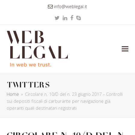
info@weblegal.it
Twitter
LinkedIn
Facebook
Skype
twitters
Home
»
Circolare n. 10/D del n. 23 giugno 2017 – Controlli
sui depositi fiscali di carburante per navigazione già
operanti quali destinatari registrati