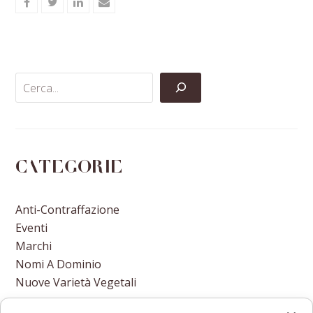
Share
Share
Share
Share
on
on
on
via
Facebook
Twitter
LinkedIn
Email
Categorie
Anti-Contraffazione
Eventi
Marchi
Nomi A Dominio
Nuove Varietà Vegetali