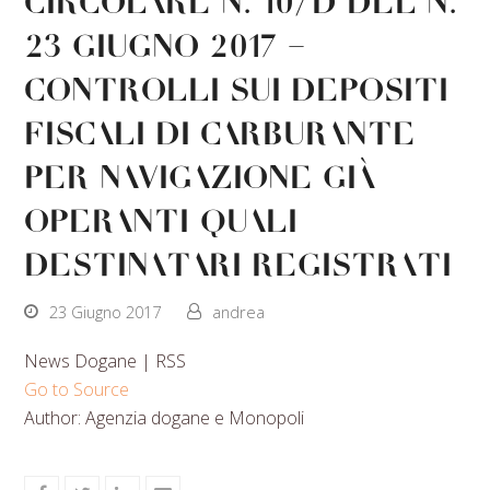
Circolare n. 10/D del n.
23 giugno 2017 –
Controlli sui depositi
fiscali di carburante
per navigazione già
operanti quali
destinatari registrati
23 Giugno 2017
andrea
News Dogane | RSS
Go to Source
Author: Agenzia dogane e Monopoli