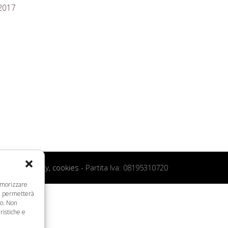
 2017
 d’uso, privacy, cookies
- Partita Iva: 08195310720
memorizzare
ci permetterà
to. Non
ristiche e