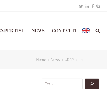
Twitter
LinkedIn
Facebo
Skyp
Expertise
News
Contatti
Home
»
News
»
UDRP .com