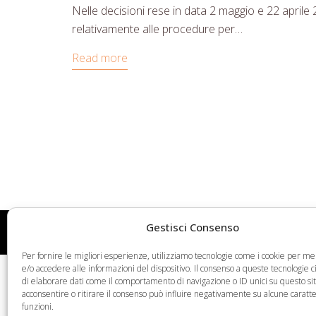
Nelle decisioni rese in data 2 maggio e 22 aprile
relativamente alle procedure per…
Read more
Gestisci Consenso
Web Legal © 2026 - Tutti i diritti riservati -
Condizioni
Per fornire le migliori esperienze, utilizziamo tecnologie come i cookie per 
e/o accedere alle informazioni del dispositivo. Il consenso a queste tecnologie 
di elaborare dati come il comportamento di navigazione o ID unici su questo si
acconsentire o ritirare il consenso può influire negativamente su alcune caratte
funzioni.