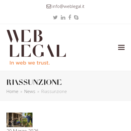
info@weblegal.it
Twitter
LinkedIn
Facebook
Skype
Riassunzione
Home
»
News
»
Riassunzione
20 Marzo 2026