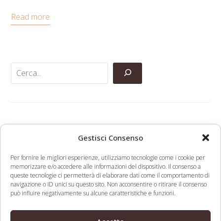
Read more
Categorie
Gestisci Consenso
Per fornire le migliori esperienze, utilizziamo tecnologie come i cookie per
Anti-Contraffazione
memorizzare e/o accedere alle informazioni del dispositivo. Il consenso a
Eventi
queste tecnologie ci permetterà di elaborare dati come il comportamento di
Marchi
navigazione o ID unici su questo sito. Non acconsentire o ritirare il consenso
può influire negativamente su alcune caratteristiche e funzioni.
Nomi A Dominio
Nuove Varietà Vegetali