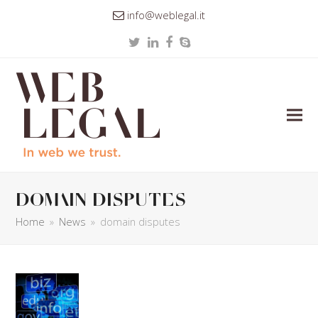
info@weblegal.it
Twitter
LinkedIn
Facebook
Skype
domain disputes
Home
»
News
»
domain disputes