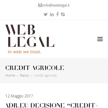
info@weblegal.it
Twitter
LinkedIn
Facebook
Skype
credit agricole
Home
»
News
»
credit agricole
12 Maggio 2017
ADR.eu Decisione “CREDIT-