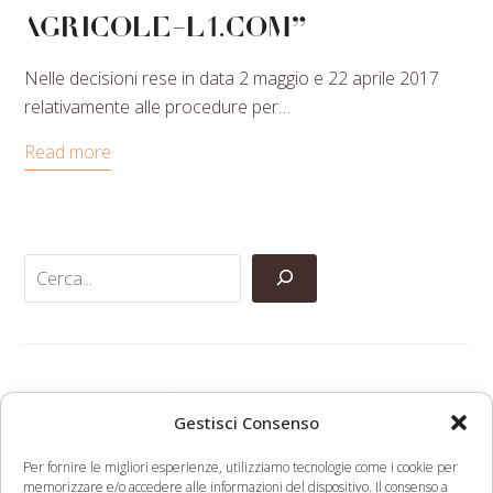
AGRICOLE-L1.COM”
Nelle decisioni rese in data 2 maggio e 22 aprile 2017
relativamente alle procedure per…
Read more
Categorie
Gestisci Consenso
Per fornire le migliori esperienze, utilizziamo tecnologie come i cookie per
Anti-Contraffazione
memorizzare e/o accedere alle informazioni del dispositivo. Il consenso a