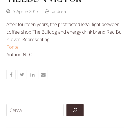
3 Aprile 2017
andrea
After fourteen years, the protracted legal fight between
coffee shop The Bulldog and energy drink brand Red Bull
is over. Representing…
Fonte:
Author: NLO
Share
Share
Share
Share
on
on
on
via
Facebook
Twitter
LinkedIn
Email