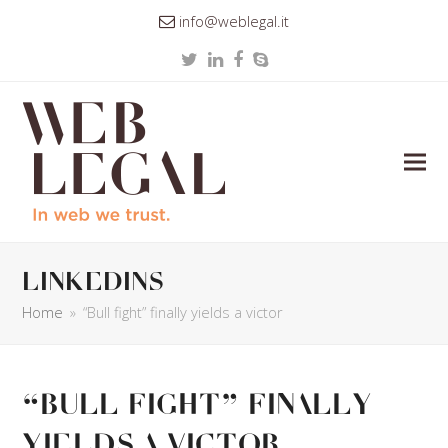
info@weblegal.it
Twitter
LinkedIn
Facebook
Skype
linkedins
Home
»
“Bull fight” finally yields a victor
“Bull fight” finally
yields a victor