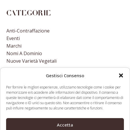
Categorie
Anti-Contraffazione
Eventi
Marchi
Nomi A Dominio
Nuove Varietà Vegetali
Gestisci Consenso
Per fornire le migliori esperienze, utilizziamo tecnologie come i cookie per
memorizzare e/o accedere alle informazioni del dispositivo. Il consenso a
Rapid breeding of
24/03/2017-
queste tecnologie ci permetterà di elaborare dati come il comportamento di
navigazione o ID unici su questo sito. Non acconsentire o ritirare il consenso
parthenocarpic
COMUNICAZIONI
può influire negativamente su alcune caratteristiche e funzioni.
tomato plants
RIGUARDANTI
previous
next
using
NUMERAZIONE DELLE
post:
Accetta
post:
CRISPR/Cas9
DOMANDE ITALIANE DI