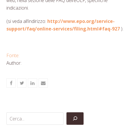
web, nella sezione delle FAQ dell’eOLF, specifiche
indicazioni.
(si veda all’indirizzo:
http://www.epo.org/service-
support/faq/online-services/filing.html#faq-927
).
Fonte:
Author:
Share
Share
Share
Share
on
on
on
via
Facebook
Twitter
LinkedIn
Email