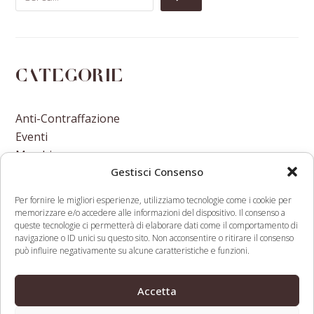
Categorie
Anti-Contraffazione
Eventi
Marchi
Gestisci Consenso
Nomi A Dominio
Nuove Varietà Vegetali
Per fornire le migliori esperienze, utilizziamo tecnologie come i cookie per
memorizzare e/o accedere alle informazioni del dispositivo. Il consenso a
queste tecnologie ci permetterà di elaborare dati come il comportamento di
navigazione o ID unici su questo sito. Non acconsentire o ritirare il consenso
può influire negativamente su alcune caratteristiche e funzioni.
Funniest/Most Insightful
CNNIC files more
Accetta
Comments Of The Week
blockchain domain
previous
next