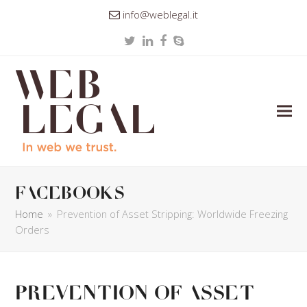
info@weblegal.it
Twitter
LinkedIn
Facebook
Skype
facebooks
Home
»
Prevention of Asset Stripping: Worldwide Freezing
Orders
Prevention of Asset