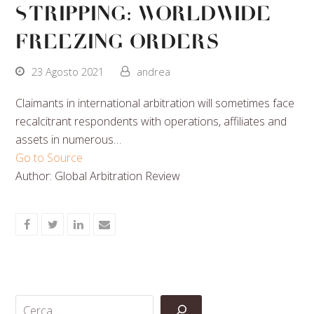
Stripping: Worldwide
Freezing Orders
23 Agosto 2021
andrea
Claimants in international arbitration will sometimes face
recalcitrant respondents with operations, affiliates and
assets in numerous…
Go to Source
Author: Global Arbitration Review
Share
Share
Share
Share
on
on
on
via
Facebook
Twitter
LinkedIn
Email