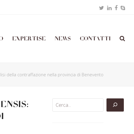
Twitter
LinkedIn
Facebo
Skyp
o
Expertise
News
Contatti
si della contraffazione nella provincia di Benevento
ensis:
i