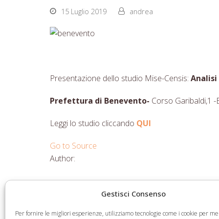
15 Luglio 2019
andrea
Presentazione dello studio Mise-Censis:
Analisi
Prefettura di Benevento-
Corso Garibaldi,1 
Leggi lo studio cliccando
QUI
Go to Source
Author:
Gestisci Consenso
Share
Share
Share
Share
on
on
on
via
Per fornire le migliori esperienze, utilizziamo tecnologie come i cookie per 