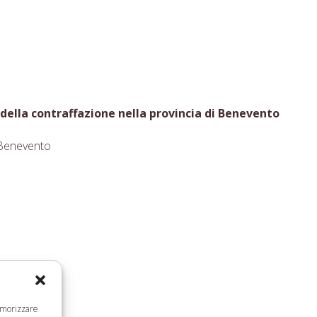
 della contraffazione nella provincia di Benevento
-Benevento
memorizzare