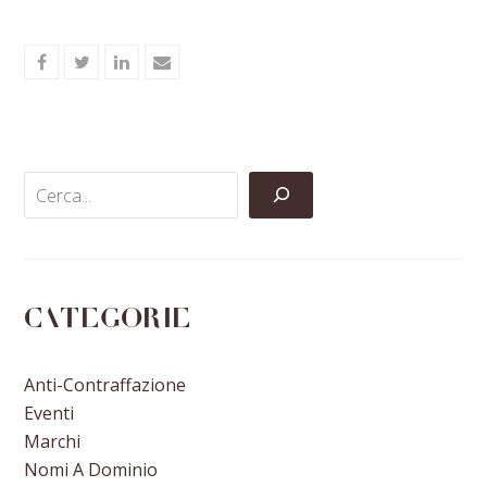
Share
Share
Share
Share
on
on
on
via
Facebook
Twitter
LinkedIn
Email
Categorie
Anti-Contraffazione
Eventi
Marchi
Nomi A Dominio