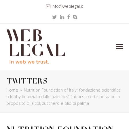
info@weblegal.it
Twitter
LinkedIn
Facebook
Skype
twitters
Home
»
Nutrition Foundation of Italy: fondazione scientifica
o lobby finanziata dalle aziende? Dubbi su certe posizioni a
proposito di alcol, zucchero e olio di palma