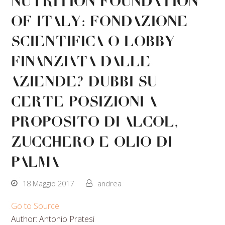
Nutrition Foundation
of Italy: fondazione
scientifica o lobby
finanziata dalle
aziende? Dubbi su
certe posizioni a
proposito di alcol,
zucchero e olio di
palma
18 Maggio 2017
andrea
Go to Source
Author: Antonio Pratesi