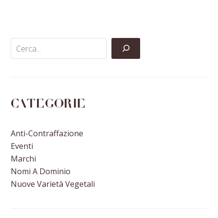
on
on
on
via
Facebook
Twitter
LinkedIn
Email
Categorie
Anti-Contraffazione
Eventi
Marchi
Nomi A Dominio
Nuove Varietà Vegetali