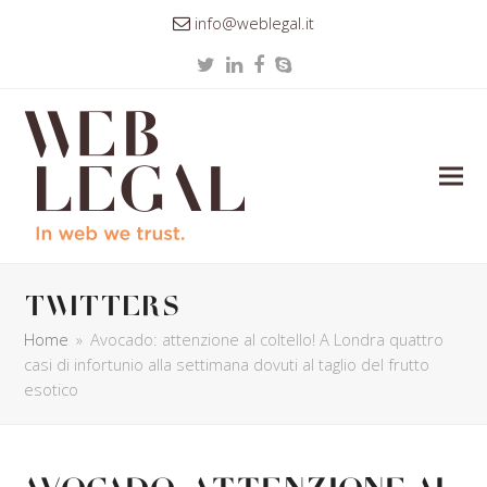
info@weblegal.it
Twitter
LinkedIn
Facebook
Skype
twitters
Home
»
Avocado: attenzione al coltello! A Londra quattro
casi di infortunio alla settimana dovuti al taglio del frutto
esotico