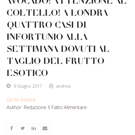
Avocado: attenzione al
coltello! A Londra
quattro casi di
infortunio alla
settimana dovuti al
taglio del frutto
esotico
9 Giugno 2017
andrea
Go to Source
Author: Redazione Il Fatto Alimentare
Share
Share
Share
Share