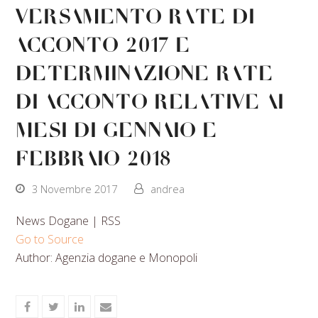
Versamento rate di
acconto 2017 e
determinazione rate
di acconto relative ai
mesi di gennaio e
febbraio 2018
3 Novembre 2017
andrea
News Dogane | RSS
Go to Source
Author: Agenzia dogane e Monopoli
Share
Share
Share
Share