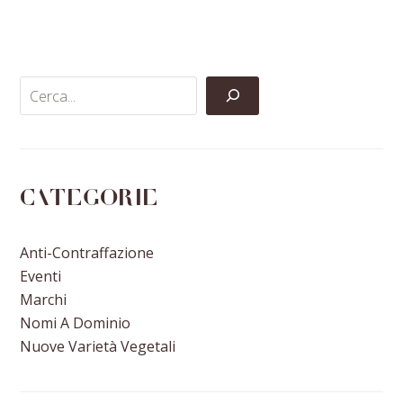
on
on
on
via
Facebook
Twitter
LinkedIn
Email
Categorie
Anti-Contraffazione
Eventi
Marchi
Nomi A Dominio
Nuove Varietà Vegetali