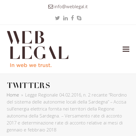
info@weblegal.it
Twitter
LinkedIn
Facebook
Skype
twitters
Home
»
Legge Regionale 04.02.2016, n. 2 recante “Riordino
del sistema delle autonomie locali della Sardegna” – Accisa
sull’energia elettrica fornita nei territori della Regione
autonoma della Sardegna. – Versamento rate di acconto
2017 e determinazione rate di acconto relative ai mesi di
gennaio e febbraio 2018