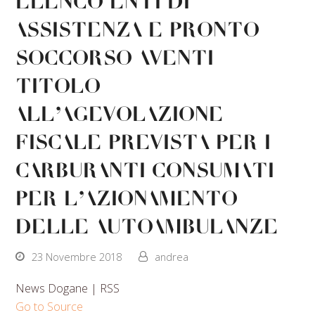
Elenco Enti di
assistenza e pronto
soccorso aventi
titolo
all’agevolazione
fiscale prevista per i
carburanti consumati
per l’azionamento
delle autoambulanze
23 Novembre 2018
andrea
News Dogane | RSS
Go to Source