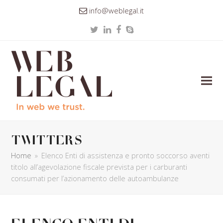
info@weblegal.it
Twitter
LinkedIn
Facebook
Skype
twitters
Home
»
Elenco Enti di assistenza e pronto soccorso aventi
titolo all’agevolazione fiscale prevista per i carburanti
consumati per l’azionamento delle autoambulanze