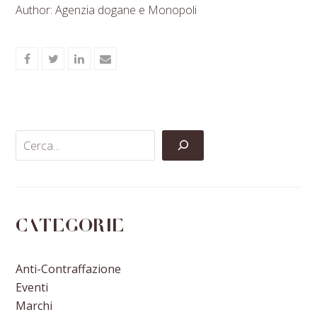
Author: Agenzia dogane e Monopoli
Share
Share
Share
Share
on
on
on
via
Facebook
Twitter
LinkedIn
Email
Categorie
Anti-Contraffazione
Eventi
Marchi