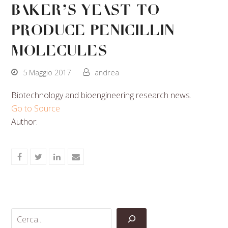
baker's yeast to
produce penicillin
molecules
5 Maggio 2017
andrea
Biotechnology and bioengineering research news.
Go to Source
Author:
Share
Share
Share
Share
on
on
on
via
Facebook
Twitter
LinkedIn
Email