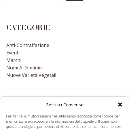
Categorie
Anti-Contraffazione
Eventi
Marchi
Nomi A Dominio
Nuove Varietà Vegetali
Gestisci Consenso
Stati Uniti: le maggiori
Frutta secca ed
Per fornire le migliori esperienze, utilizziamo tecnologie come i cookie per
preoccupazioni degli
essiccata
memorizzare e/o accedere alle informazioni del dispositivo. Il consenso a
americani nell’acquisto di
funzionale: ma a
queste tecnologie ci permetterà di elaborare dati come il comportamento di