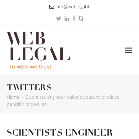
info@weblegal.it
Twitter
LinkedIn
Facebook
Skype
twitters
Home
»
Scientists engineer baker's yeast to produce
penicillin molecules
Scientists engineer