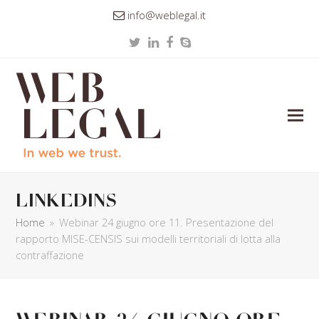
info@weblegal.it
Twitter
LinkedIn
Facebook
Skype
linkedins
Home
»
Webinar 24 giugno ore 11. Presentazione del
rapporto MISE-CENSIS sui modelli territoriali di lotta alla
contraffazione