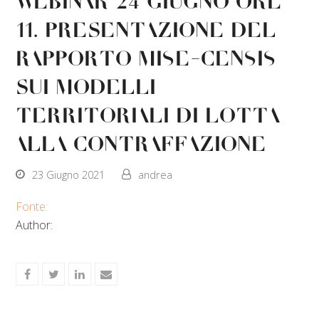
Webinar 24 giugno ore
11. Presentazione del
rapporto MISE-CENSIS
sui modelli
territoriali di lotta
alla contraffazione
23 Giugno 2021
andrea
Fonte:
Author:
Share
Share
Share
Share
on
on
on
via