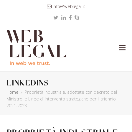
info@weblegal.it
Twitter
LinkedIn
Facebook
Skype
linkedins
Home
»
Proprietà industriale, adottate con decreto del
Ministro le Linee di intervento strategiche per il triennio
2021-2023