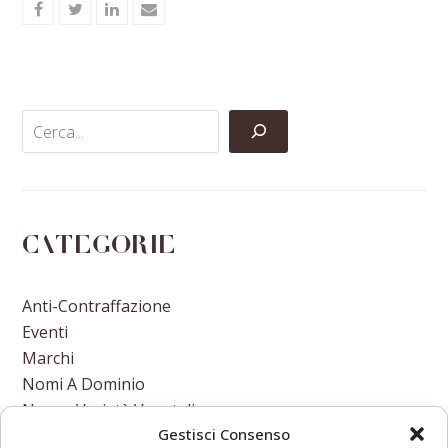
Share
Share
Share
Share
on
on
on
via
Facebook
Twitter
LinkedIn
Email
Categorie
Anti-Contraffazione
Eventi
Marchi
Nomi A Dominio
Nuove Varietà Vegetali
Gestisci Consenso