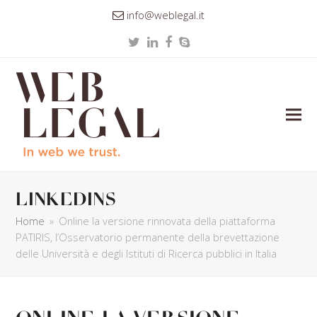
info@weblegal.it
Twitter
LinkedIn
Facebook
Skype
linkedins
Home
»
Online la versione rinnovata della piattaforma
PATIRIS, l’Osservatorio permanente della brevettazione
delle Università e degli Istituti di Ricerca pubblici in Italia