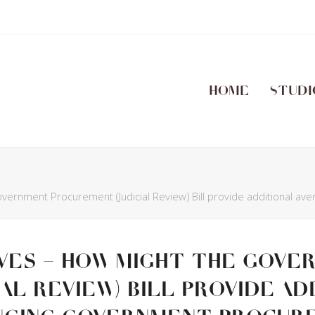
Home
Studi
vernment Procurement (Judicial Review) Bill provide additional a
aves – How might the Gov
al Review) Bill provide ad