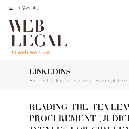
info@weblegal.it
linkedins
Home
»
Reading the tea leaves – How might the Go
Reading the tea le
Procurement (Judici