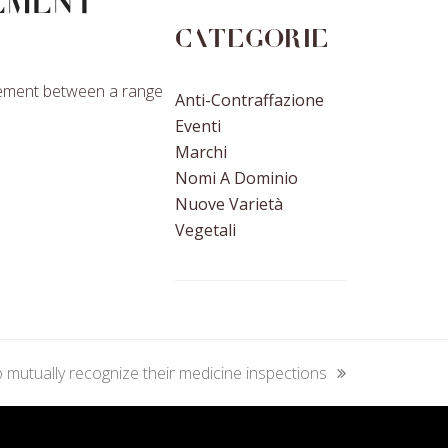
ement
Categorie
reement between a range
Anti-Contraffazione
Eventi
Marchi
Nomi A Dominio
Nuove Varietà
Vegetali
 mutually recognize their medicine inspections