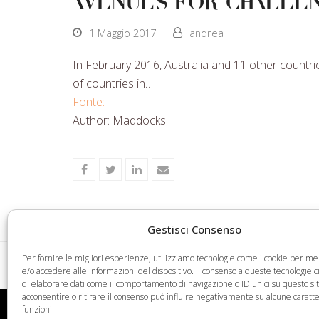
avenues for chall
1 Maggio 2017
andrea
In February 2016, Australia and 11 other countri
of countries in…
Fonte:
Author: Maddocks
Share
Share
Share
Share
on
on
on
via
Facebook
Twitter
LinkedIn
Email
Gestisci Consenso
Per fornire le migliori esperienze, utilizziamo tecnologie come i cookie per 
An Opportunity to Shape Compliance with G
e/o accedere alle informazioni del dispositivo. Il consenso a queste tecnologie 
previous
di elaborare dati come il comportamento di navigazione o ID unici su questo si
post:
acconsentire o ritirare il consenso può influire negativamente su alcune caratte
funzioni.
Web Legal © 2026 - Tutti i diritti riservati -
Condizioni