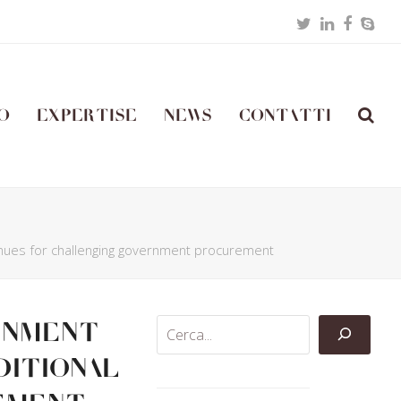
Twitter
LinkedIn
Facebo
Skyp
o
Expertise
News
Contatti
venues for challenging government procurement
ernment
ditional