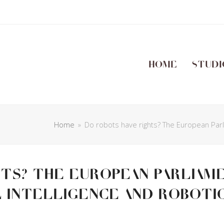
Home
Studi
Home
»
Do robots have rights? The European Parli
hts? The European Parliam
l intelligence and roboti