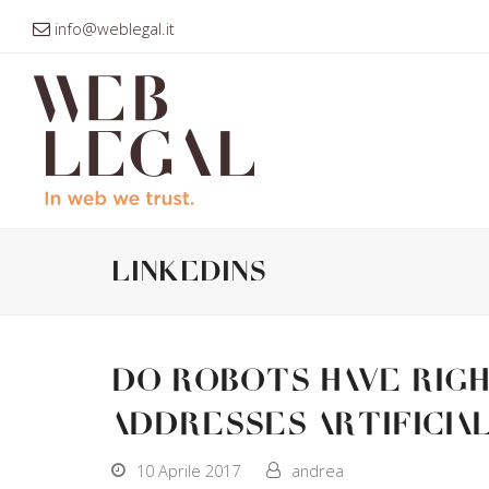
info@weblegal.it
linkedins
Do robots have rig
addresses artificia
10 Aprile 2017
andrea