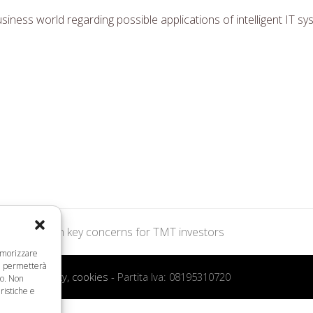
 business world regarding possible applications of intelligent I
cution remain key concerns for TMT investors
memorizzare
ci permetterà
 d’uso, privacy, cookies
- Partita Iva: 08195310720
to. Non
ristiche e