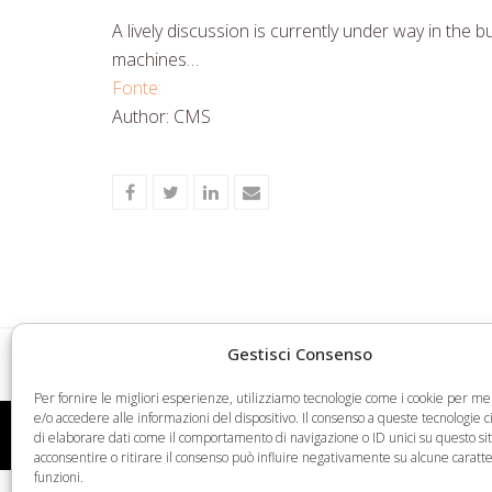
A lively discussion is currently under way in the
machines…
Fonte:
Author: CMS
Share
Share
Share
Share
on
on
on
via
Facebook
Twitter
LinkedIn
Email
Gestisci Consenso
M&A in the TMT sector regulation & deal exe
previous
Per fornire le migliori esperienze, utilizziamo tecnologie come i cookie per 
post:
e/o accedere alle informazioni del dispositivo. Il consenso a queste tecnologie 
Web Legal © 2026 - Tutti i diritti riservati -
Condizioni
di elaborare dati come il comportamento di navigazione o ID unici su questo si
acconsentire o ritirare il consenso può influire negativamente su alcune caratte
funzioni.