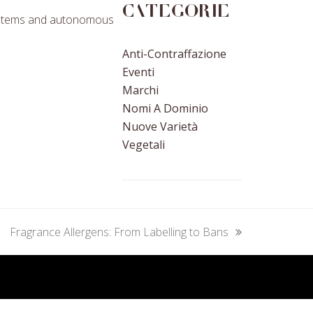
Categorie
T systems and autonomous
Anti-Contraffazione
Eventi
Marchi
Nomi A Dominio
Nuove Varietà
Vegetali
Fragrance Allergens: From Labelling to Bans
next
post: