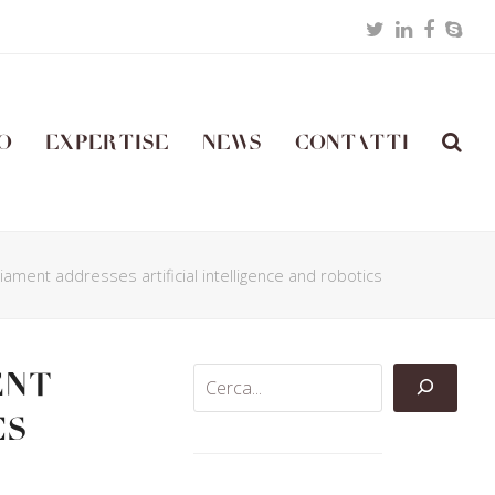
Twitter
LinkedIn
Facebo
Skyp
o
Expertise
News
Contatti
ament addresses artificial intelligence and robotics
ent
cs