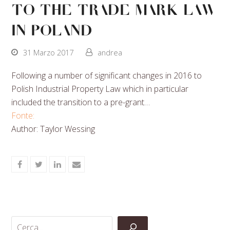
to the trade mark law
in Poland
31 Marzo 2017
andrea
Following a number of significant changes in 2016 to
Polish Industrial Property Law which in particular
included the transition to a pre-grant…
Fonte:
Author: Taylor Wessing
Share
Share
Share
Share
on
on
on
via
Facebook
Twitter
LinkedIn
Email