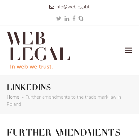
info@weblegal.it
Twitter
LinkedIn
Facebook
Skype
linkedins
Home
»
Further amendments to the trade mark law in
Poland
Further amendments