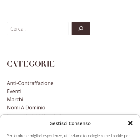
on
on
on
via
Facebook
Twitter
LinkedIn
Email
Categorie
Anti-Contraffazione
Eventi
Marchi
Nomi A Dominio
Nuove Varietà Vegetali
Gestisci Consenso
Per fornire le migliori esperienze, utilizziamo tecnologie come i cookie per