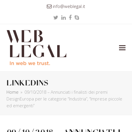
info@weblegal.it
Twitter
LinkedIn
Facebook
Skype
linkedins
Home
»
09/10/2018 – Annunciati i finalisti dei premi
DesignEuropa per le categorie “Industria”, “Imprese piccole
ed emergenti”