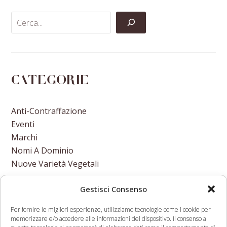
Categorie
Anti-Contraffazione
Eventi
Marchi
Nomi A Dominio
Nuove Varietà Vegetali
Gestisci Consenso
Per fornire le migliori esperienze, utilizziamo tecnologie come i cookie per
memorizzare e/o accedere alle informazioni del dispositivo. Il consenso a
01/07/2017 –
10/07/2017- Iniziative di