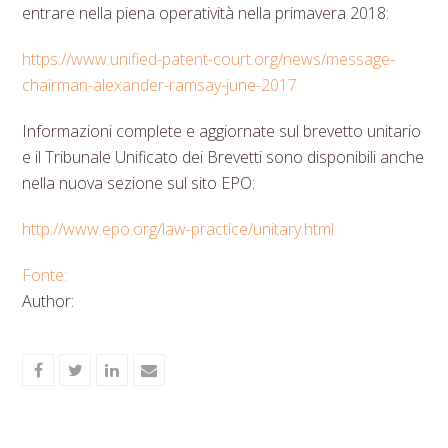
entrare nella piena operatività nella primavera 2018:
https://www.unified-patent-court.org/news/message-
chairman-alexander-ramsay-june-2017
Informazioni complete e aggiornate sul brevetto unitario
e il Tribunale Unificato dei Brevetti sono disponibili anche
nella nuova sezione sul sito EPO:
http://www.epo.org/law-practice/unitary.html
Fonte:
Author:
Share
Share
Share
Share
on
on
on
via
Facebook
Twitter
LinkedIn
Email