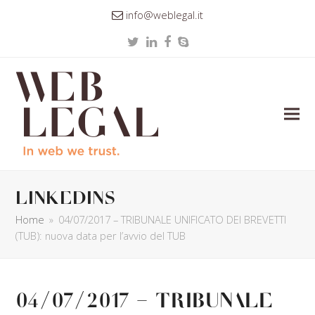
info@weblegal.it
Twitter
LinkedIn
Facebook
Skype
linkedins
Home
»
04/07/2017 – TRIBUNALE UNIFICATO DEI BREVETTI
(TUB): nuova data per l’avvio del TUB
04/07/2017 – TRIBUNALE