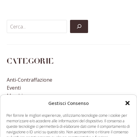
on
on
on
via
Facebook
Twitter
LinkedIn
Email
Categorie
Anti-Contraffazione
Eventi
Marchi
Gestisci Consenso
Nomi A Dominio
Nuove Varietà Vegetali
Per fornire le migliori esperienze, utilizziamo tecnologie come i cookie per
memorizzare e/o accedere alle informazioni del dispositivo. Il consenso a
queste tecnologie ci permetterà di elaborare dati come il comportamento di
navigazione o ID unici su questo sito. Non acconsentire o ritirare il consenso