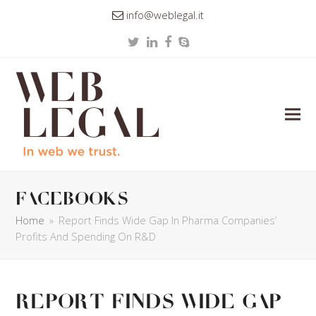
info@weblegal.it
Twitter
LinkedIn
Facebook
Skype
facebooks
Home
»
Report Finds Wide Gap In Pharma Companies’
Profits And Spending On R&D
Report Finds Wide Gap