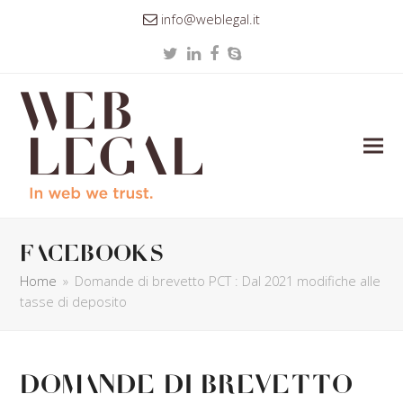
info@weblegal.it
Twitter
LinkedIn
Facebook
Skype
facebooks
Home
»
Domande di brevetto PCT : Dal 2021 modifiche alle
tasse di deposito
Domande di brevetto