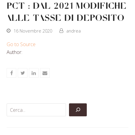
PCT : Dal 2021 modifiche
alle tasse di deposito
16 Novembre 2020
andrea
Go to Source
Author:
Share
Share
Share
Share
on
on
on
via
Facebook
Twitter
LinkedIn
Email