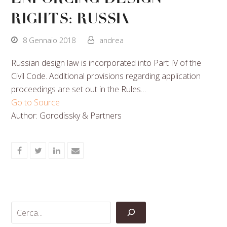
rights: Russia
8 Gennaio 2018
andrea
Russian design law is incorporated into Part IV of the
Civil Code. Additional provisions regarding application
proceedings are set out in the Rules…
Go to Source
Author: Gorodissky & Partners
Share
Share
Share
Share
on
on
on
via
Facebook
Twitter
LinkedIn
Email