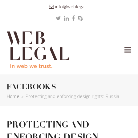
info@weblegal.it
Twitter
LinkedIn
Facebook
Skype
facebooks
Home
»
Protecting and enforcing design rights: Russia
Protecting and
enforcing design