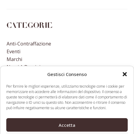
Categorie
Anti-Contraffazione
Eventi
Marchi
Nomi A Dominio
Gestisci Consenso
Nuove Varietà Vegetali
Per fornire le migliori esperienze, utilizziamo tecnologie come i cookie per
memorizzare e/o accedere alle informazioni del dispositivo. Il consenso a
queste tecnologie ci permetterà di elaborare dati come il comportamento di
navigazione o ID unici su questo sito. Non acconsentire o ritirare il consenso
può influire negativamente su alcune caratteristiche e funzioni.
Funniest/Most
World Intellectual Property
Insightful Comments
Report 2017: Intangible
Accetta
previous
next
Of The Week At
Capital in Global Value