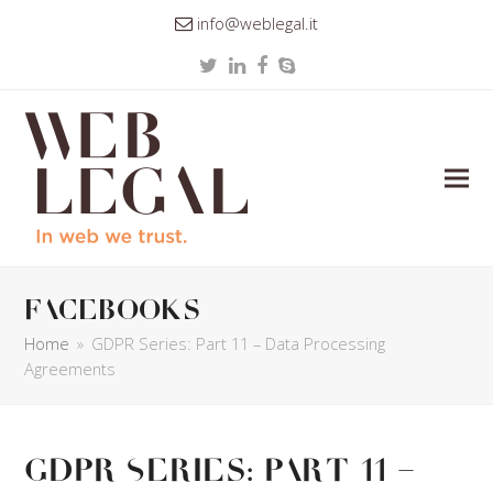
info@weblegal.it
Twitter
LinkedIn
Facebook
Skype
facebooks
Home
»
GDPR Series: Part 11 – Data Processing
Agreements
GDPR Series: Part 11 –