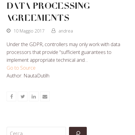
Data Processing
Agreements
10 Maggio 2017
andrea
Under the GDPR, controllers may only work with data
processors that provide “sufficient guarantees to
implement appropriate technical and…
Go to Source
Author: NautaDutilh
Share
Share
Share
Share
on
on
on
via
Facebook
Twitter
LinkedIn
Email