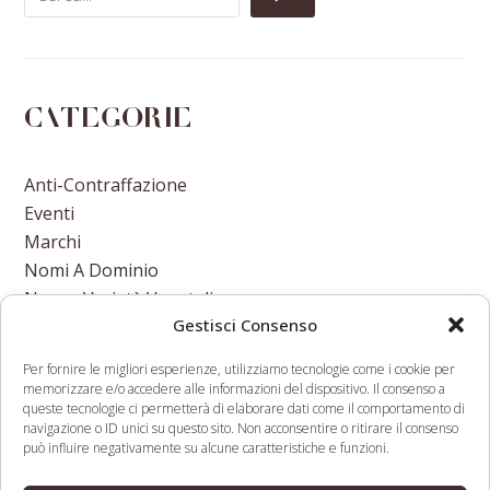
Categorie
Anti-Contraffazione
Eventi
Marchi
Nomi A Dominio
Nuove Varietà Vegetali
Gestisci Consenso
Per fornire le migliori esperienze, utilizziamo tecnologie come i cookie per
memorizzare e/o accedere alle informazioni del dispositivo. Il consenso a
queste tecnologie ci permetterà di elaborare dati come il comportamento di
navigazione o ID unici su questo sito. Non acconsentire o ritirare il consenso
Half Of NBA Teams Jump
Shortage Of
può influire negativamente su alcune caratteristiche e funzioni.
Into The NBA's New
Affordable Insulin: