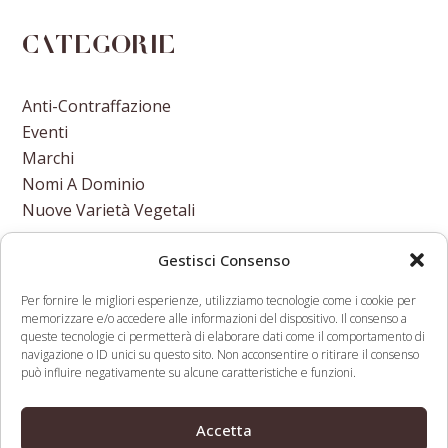
Categorie
Anti-Contraffazione
Eventi
Marchi
Nomi A Dominio
Nuove Varietà Vegetali
Gestisci Consenso
Per fornire le migliori esperienze, utilizziamo tecnologie come i cookie per
memorizzare e/o accedere alle informazioni del dispositivo. Il consenso a
Entry into force of Italy’s Annual Law
UDRP
queste tecnologie ci permetterà di elaborare dati come il comportamento di
navigazione o ID unici su questo sito. Non acconsentire o ritirare il consenso
for Competition (Legge annuale per il
filers have
può influire negativamente su alcune caratteristiche e funzioni.
mercato e la concorrenza 2021)
a duty to
previous
next
Brings Far-Reaching Changes to the
research
Accetta
post:
post:
Italian Competition Law and
ownership