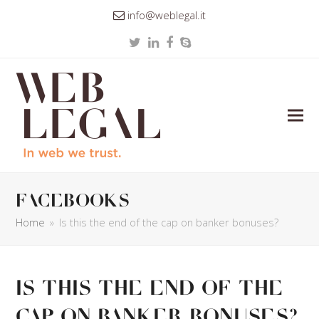
info@weblegal.it
Twitter
LinkedIn
Facebook
Skype
facebooks
Home
»
Is this the end of the cap on banker bonuses?
Is this the end of the
cap on banker bonuses?