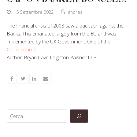
15 Settembre 2022
andrea
The financial crisis of 2008 saw a backlash against the
Banks. This emanated largely from the EU and was
implemented by the UK Government. One of the…
Go to Source
Author: Bryan Cave Leighton Paisner LLP
Share
Share
Share
Share
on
on
on
via
Facebook
Twitter
LinkedIn
Email