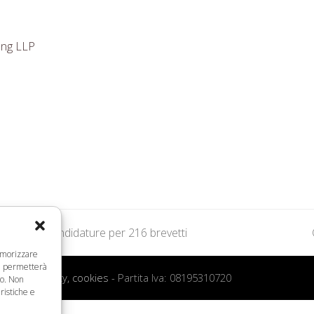
ng LLP
entate 38 candidature per 216 brevetti
memorizzare
ci permetterà
 d’uso, privacy, cookies
- Partita Iva: 08195310720
to. Non
ristiche e