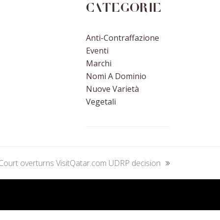
Categorie
Anti-Contraffazione
Eventi
Marchi
Nomi A Dominio
Nuove Varietà
Vegetali
Court overturns VisitQatar.com UDRP decision
next
post: