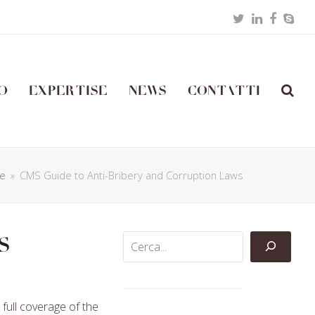
Twitter
LinkedIn
Facebo
Skyp
o
Expertise
News
Contatti
e
»
CMS Guide to Anti-Bribery and Corruption Laws
s
full coverage of the