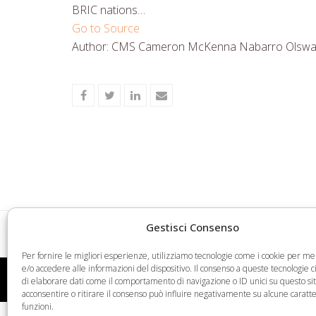
BRIC nations…
Go to Source
Author: CMS Cameron McKenna Nabarro Olswa
Share
Share
Share
Share
on
on
on
via
Facebook
Twitter
LinkedIn
Email
Gestisci Consenso
“Intellectual Property Award” (IPA 2021): pres
previous
Per fornire le migliori esperienze, utilizziamo tecnologie come i cookie per 
post:
e/o accedere alle informazioni del dispositivo. Il consenso a queste tecnologie 
Web Legal © 2026 - Tutti i diritti riservati -
Condizioni
di elaborare dati come il comportamento di navigazione o ID unici su questo si
acconsentire o ritirare il consenso può influire negativamente su alcune caratte
funzioni.