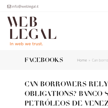
info@weblegal.it
facebooks
Home
»
Can borro
Can borrowers rely
obligations? Banco S
Petróleos de Venezu