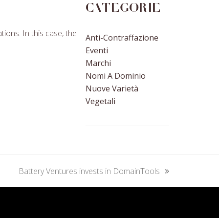
Categorie
ons. In this case, the
Anti-Contraffazione
Eventi
Marchi
Nomi A Dominio
Nuove Varietà
Vegetali
Battery Ventures invests in DomainTools
next
post: