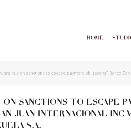
Home
Studi
wers rely on sanctions to escape payment obligations? Banco San J
 on sanctions to escape 
an Juan Internacional Inc 
ela S.A.