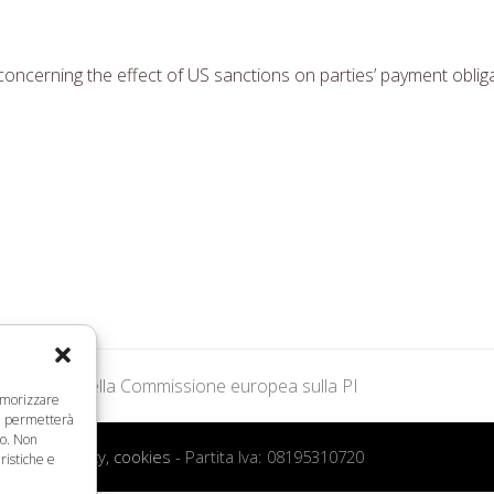
cerning the effect of US sanctions on parties’ payment obligati
no d’azione della Commissione europea sulla PI
memorizzare
ci permetterà
to. Non
 d’uso, privacy, cookies
- Partita Iva: 08195310720
ristiche e