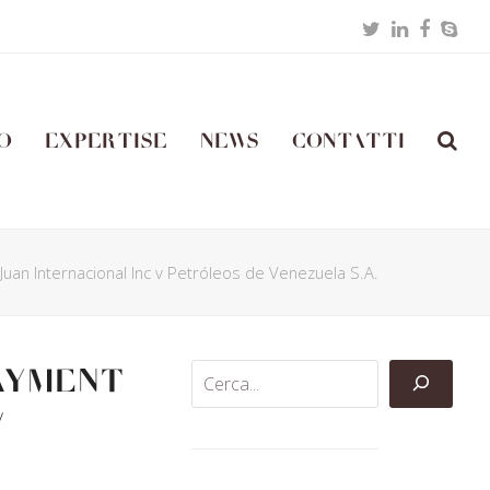
Twitter
LinkedIn
Facebo
Skyp
o
Expertise
News
Contatti
uan Internacional Inc v Petróleos de Venezuela S.A.
payment
v