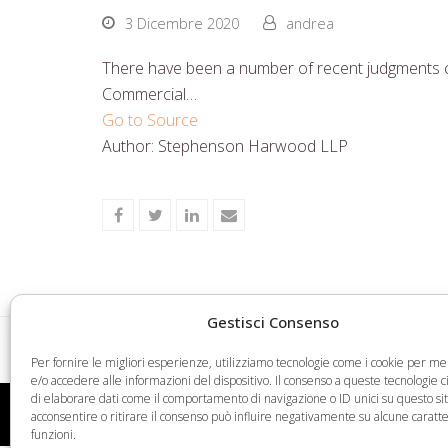
3 Dicembre 2020
andrea
There have been a number of recent judgments con
Commercial…
Go to Source
Author: Stephenson Harwood LLP
Share
Share
Share
Share
on
on
on
via
Facebook
Twitter
LinkedIn
Email
Gestisci Consenso
Azioni e impegno dell’UIBM in linea con il Pia
previous
Per fornire le migliori esperienze, utilizziamo tecnologie come i cookie per 
e/o accedere alle informazioni del dispositivo. Il consenso a queste tecnologie 
post:
di elaborare dati come il comportamento di navigazione o ID unici su questo si
Web Legal © 2026 - Tutti i diritti riservati -
Condizioni
acconsentire o ritirare il consenso può influire negativamente su alcune caratte
funzioni.