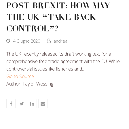
post Brexit: how may
the UK “take back
control”?
4 Giugno 2020
andrea
The UK recently released its draft working text for a
comprehensive free trade agreement with the EU. While
controversial issues like fisheries and…
Go to Source
Author: Taylor Wessing
Share
Share
Share
Share
on
on
on
via
Facebook
Twitter
LinkedIn
Email