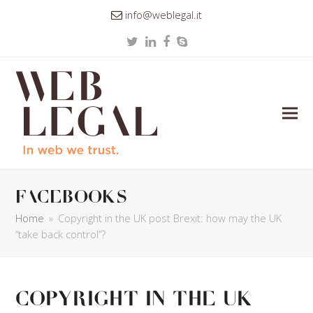
info@weblegal.it
Twitter
LinkedIn
Facebook
Skype
facebooks
Home
»
Copyright in the UK post Brexit: how may the UK
“take back control”?
Copyright in the UK