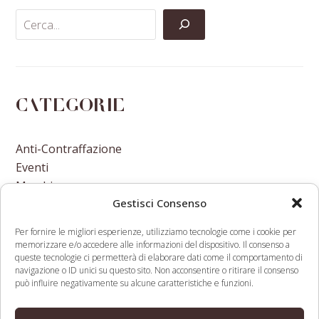
Categorie
Anti-Contraffazione
Eventi
Marchi
Gestisci Consenso
Nomi A Dominio
Nuove Varietà Vegetali
Per fornire le migliori esperienze, utilizziamo tecnologie come i cookie per
memorizzare e/o accedere alle informazioni del dispositivo. Il consenso a
queste tecnologie ci permetterà di elaborare dati come il comportamento di
navigazione o ID unici su questo sito. Non acconsentire o ritirare il consenso
può influire negativamente su alcune caratteristiche e funzioni.
Kelly Hardy join
Facebook Updates Group