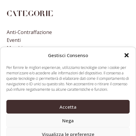
Categorie
Anti-Contraffazione
Eventi
Marchi
Gestisci Consenso
Nomi A Dominio
Nuove Varietà Vegetali
Per fornire le migliori esperienze, utilizziamo tecnologie come i cookie per
memorizzare e/o accedere alle informazioni del dispositivo. Il consenso a
queste tecnologie ci permetterà di elaborare dati come il comportamento di
navigazione o ID unici su questo sito. Non acconsentire o ritirare il consenso
può influire negativamente su alcune caratteristiche e funzioni.
German Price-Comparison
Namecheap
Accetta
Service Cites EU Antitrust
posts $37 million
previous
next
Decision in Google Suit
revenue in Q1
Nega
post:
post:
Visualizza le preferenze