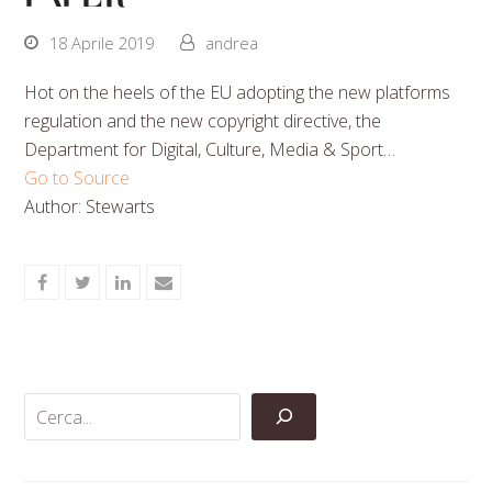
18 Aprile 2019
andrea
Hot on the heels of the EU adopting the new platforms
regulation and the new copyright directive, the
Department for Digital, Culture, Media & Sport…
Go to Source
Author: Stewarts
Share
Share
Share
Share
on
on
on
via
Facebook
Twitter
LinkedIn
Email