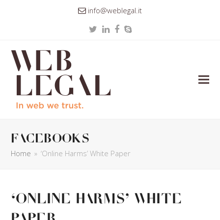
info@weblegal.it
Twitter
LinkedIn
Facebook
Skype
facebooks
Home
»
‘Online Harms’ White Paper
‘Online Harms’ White
Paper