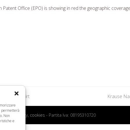
 Patent Office (EPO) is showing in red the geographic coverage
ek At Techdirt
Krause Nam
next
memorizzare
post:
ci permetterà
 d’uso, privacy, cookies
- Partita Iva: 08195310720
to. Non
ristiche e