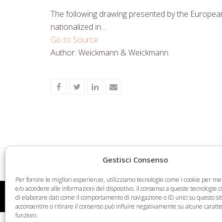
The following drawing presented by the European
nationalized in…
Go to Source
Author: Weickmann & Weickmann
Share
Share
Share
Share
on
on
on
via
Facebook
Twitter
LinkedIn
Email
Gestisci Consenso
Funniest/Most Insightful Comments Of The We
previous
Per fornire le migliori esperienze, utilizziamo tecnologie come i cookie per 
post:
e/o accedere alle informazioni del dispositivo. Il consenso a queste tecnologie 
Web Legal © 2026 - Tutti i diritti riservati -
Condizioni
di elaborare dati come il comportamento di navigazione o ID unici su questo si
acconsentire o ritirare il consenso può influire negativamente su alcune caratte
funzioni.