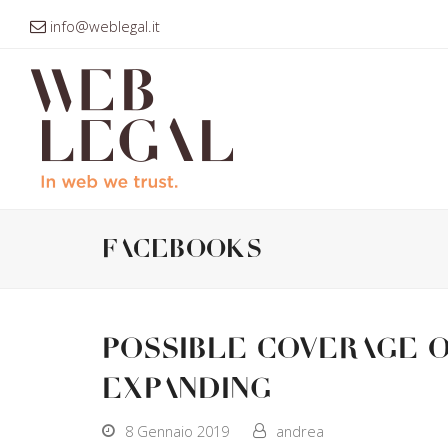
info@weblegal.it
facebooks
Possible Coverage o
expanding
8 Gennaio 2019
andrea