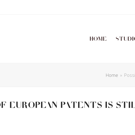
Home
Studi
Home
»
Possi
f European patents is sti