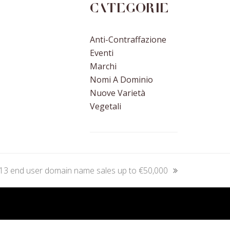
Categorie
Anti-Contraffazione
Eventi
Marchi
Nomi A Dominio
Nuove Varietà
Vegetali
13 end user domain name sales up to €50,000
next
post: