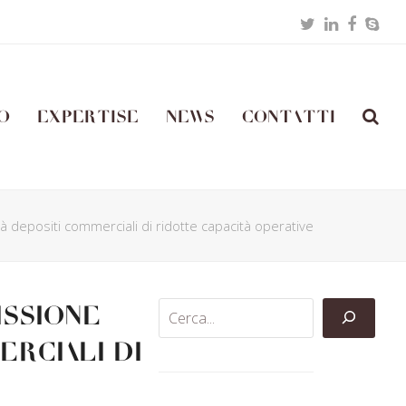
Twitter
LinkedIn
Facebo
Skyp
o
Expertise
News
Contatti
tà depositi commerciali di ridotte capacità operative
issione
erciali di