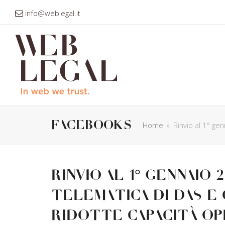
info@weblegal.it
facebooks
Home
»
Rinvio al 1° ge
Rinvio al 1° gennaio
telematica di DAS e 
ridotte capacità op