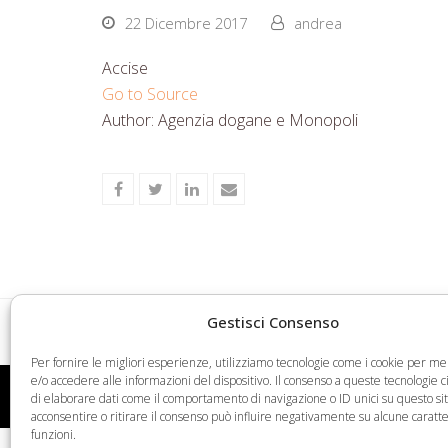
22 Dicembre 2017
andrea
Accise
Go to Source
Author: Agenzia dogane e Monopoli
Share
Share
Share
Share
on
on
on
via
Facebook
Twitter
LinkedIn
Email
Gestisci Consenso
Targeted Job Ads on Facebook Raise Age Disc
previous
Per fornire le migliori esperienze, utilizziamo tecnologie come i cookie per 
post:
e/o accedere alle informazioni del dispositivo. Il consenso a queste tecnologie 
Web Legal © 2026 - Tutti i diritti riservati -
Condizioni
di elaborare dati come il comportamento di navigazione o ID unici su questo si
acconsentire o ritirare il consenso può influire negativamente su alcune caratte
funzioni.