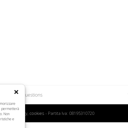
rimination Questions
memorizzare
ci permetterà
 d’uso, privacy, cookies
- Partita Iva: 08195310720
to. Non
ristiche e