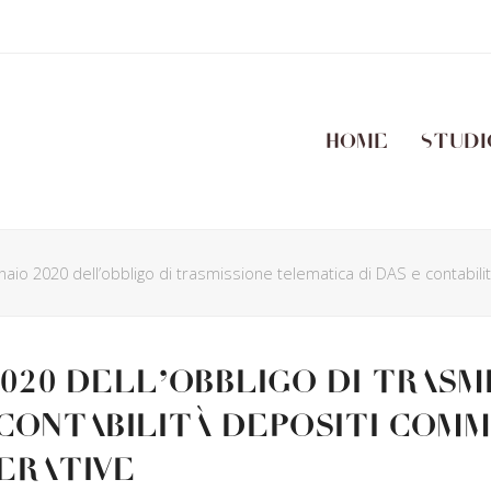
Home
Studi
nnaio 2020 dell’obbligo di trasmissione telematica di DAS e contabili
 2020 dell’obbligo di trasm
contabilità depositi comm
erative