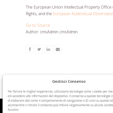
The European Union Intellectual Property Office 
Rights, and the
European Audiovisual Observato
Go to Source
Author: cmsAdmin cmsAdmin
Share
Share
Share
Share
on
on
on
via
Facebook
Twitter
LinkedIn
Email
Gestisci Consenso
26/01/2018 – SELEZIONE DI INGEGNERI PE
previous
SEDI EPO
Per fornire le migliori esperienze, utilizziamo tecnologie come i cookie per 
post:
e/o accedere alle informazioni del dispositivo. Il consenso a queste tecnologie 
di elaborare dati come il comportamento di navigazione o ID unici su questo si
acconsentire o ritirare il consenso può influire negativamente su alcune caratte
Web Legal © 2026 - Tutti i diritti riservati -
Condizioni
funzioni.