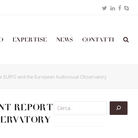
Twitter
LinkedIn
Facebo
Skyp
o
Expertise
News
Contatti
the EUIPO and the European Audiovisual Observatory
int report
bservatory