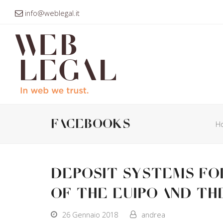
info@weblegal.it
facebooks
H
Deposit systems for
of the EUIPO and th
26 Gennaio 2018
andrea