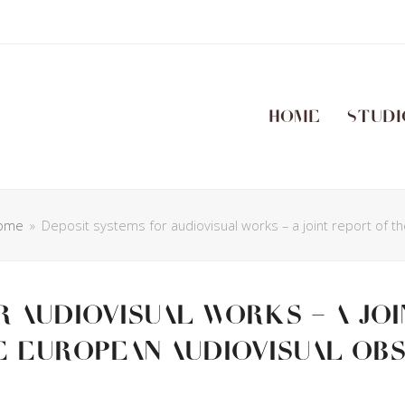
Home
Studi
ome
»
Deposit systems for audiovisual works – a joint report of 
 audiovisual works – a jo
e European Audiovisual O