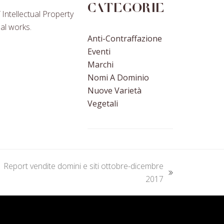
Categorie
Intellectual Property
al works.
Anti-Contraffazione
Eventi
Marchi
Nomi A Dominio
Nuove Varietà
Vegetali
Report vendite domini e siti ottobre-dicembre
ext
2017
ost: