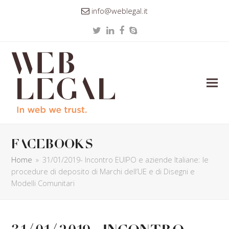
info@weblegal.it
Twitter
LinkedIn
Facebook
Skype
facebooks
Home
»
31/01/2019- Incontro EUIPO e aziende Italiane: le
procedure di deposito di Marchi dell’UE e di Disegni e
Modelli Comunitari