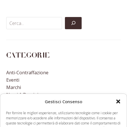
Facebook
Twitter
LinkedIn
Email
Categorie
Anti-Contraffazione
Eventi
Marchi
Nomi A Dominio
Gestisci Consenso
Nuove Varietà Vegetali
Per fornire le migliori esperienze, utilizziamo tecnologie come i cookie per
memorizzare e/o accedere alle informazioni del dispositivo. Il consenso a
queste tecnologie ci permetterà di elaborare dati come il comportamento di