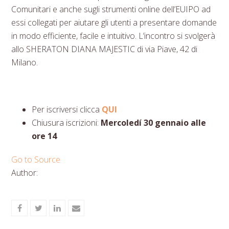
Comunitari e anche sugli strumenti online dell’EUIPO ad
essi collegati per aiutare gli utenti a presentare domande
in modo efficiente, facile e intuitivo. L’incontro si svolgerà
allo SHERATON DIANA MAJESTIC di via Piave, 42 di
Milano.
Per iscriversi clicca
QUI
Chiusura iscrizioni:
Mercoledí 30 gennaio alle
ore 14
Go to Source
Author:
Share
Share
Share
Share
on
on
on
via