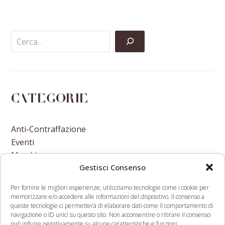
Facebook
Twitter
LinkedIn
Email
Categorie
Anti-Contraffazione
Eventi
Marchi
Gestisci Consenso
Nomi A Dominio
Nuove Varietà Vegetali
Per fornire le migliori esperienze, utilizziamo tecnologie come i cookie per
memorizzare e/o accedere alle informazioni del dispositivo. Il consenso a
queste tecnologie ci permetterà di elaborare dati come il comportamento di
navigazione o ID unici su questo sito. Non acconsentire o ritirare il consenso
può influire negativamente su alcune caratteristiche e funzioni.