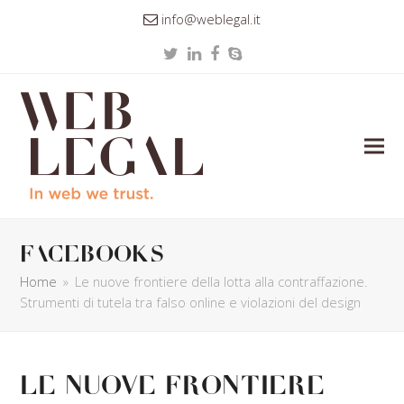
info@weblegal.it
Twitter
LinkedIn
Facebook
Skype
facebooks
Home
»
Le nuove frontiere della lotta alla contraffazione.
Strumenti di tutela tra falso online e violazioni del design
Le nuove frontiere