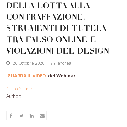
della lotta alla
contraffazione.
Strumenti di tutela
tra falso online e
violazioni del design
26 Ottobre 2020
andrea
GUARDA IL VIDEO
del Webinar
Go to Source
Author:
Share
Share
Share
Share
on
on
on
via