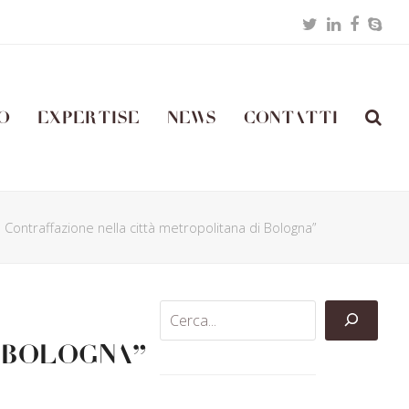
Twitter
LinkedIn
Facebo
Skyp
o
Expertise
News
Contatti
 Contraffazione nella città metropolitana di Bologna”
 Bologna”