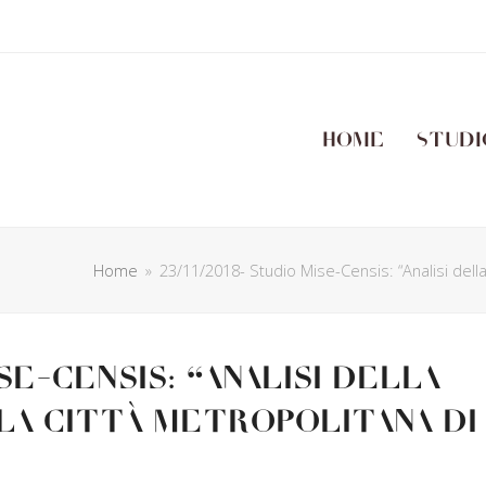
Home
Studi
Home
»
23/11/2018- Studio Mise-Censis: “Analisi della
se-Censis: “Analisi della
la città metropolitana di