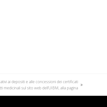
ativi ai depositi e alle concessioni dei certificati
i medicinali sul sito web dell’UIBM, alla pagina